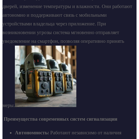
дверей, изменение температуры и влажности. Они работают
автономно и поддерживают связь с мобильными
устройствами владельца через приложение. При
возникновении угрозы система мгновенно отправляет
уведомление на смартфон, позволяя оперативно принять
меры.
Преимущества современных систем сигнализации
Автономность:
Работают независимо от наличия