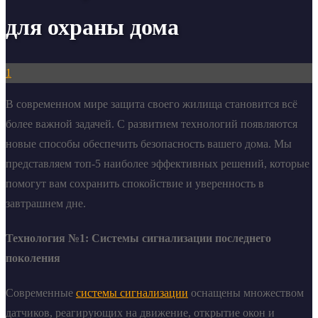
для охраны дома
1
В современном мире защита своего жилища становится всё
более важной задачей. С развитием технологий появляются
новые способы обеспечить безопасность вашего дома. Мы
представляем топ-5 наиболее эффективных решений, которые
помогут вам сохранить спокойствие и уверенность в
завтрашнем дне.
Технология №1: Системы сигнализации последнего
поколения
Современные
системы сигнализации
оснащены множеством
датчиков, реагирующих на движение, открытие окон и