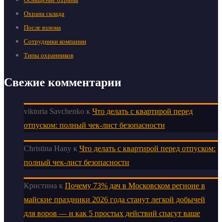
Охрана склада
После взлома
Сотрудники компании
Типы охранников
Свежие комментарии
viktoria Savchenko
к
Что делать с квартирой перед
отпуском: полный чек-лист безопасности
Christina Hany
к
Что делать с квартирой перед отпуском:
полный чек-лист безопасности
Кристина
к
Почему 73% дач в Московском регионе в
майские праздники 2026 года станут легкой добычей
для воров — и как 5 простых действий спасут ваше