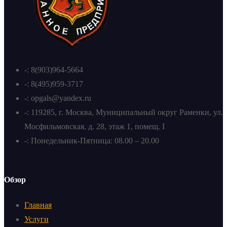
-: 8(903)964-5664
-: 8(495)959-3717
-: opgals@yandex.ru
-: 119285, г. Москва, Муниципальный округ Раменки, ул.
Мосфильмовская, д. 28, этаж 1, помещ. I
-: Понедельник-Пятница: 08.00 – 20.00
Обзор
Главная
Услуги