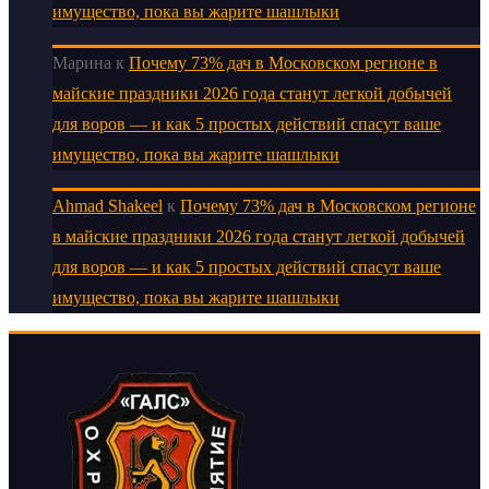
имущество, пока вы жарите шашлыки
Марина
к
Почему 73% дач в Московском регионе в
майские праздники 2026 года станут легкой добычей
для воров — и как 5 простых действий спасут ваше
имущество, пока вы жарите шашлыки
Ahmad Shakeel
к
Почему 73% дач в Московском регионе
в майские праздники 2026 года станут легкой добычей
для воров — и как 5 простых действий спасут ваше
имущество, пока вы жарите шашлыки