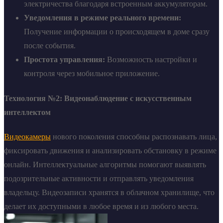
электричества благодаря встроенным аккумуляторам.
Уведомления в режиме реального времени:
Получение информации о происходящем в доме сразу
после события.
Простота управления:
Возможность настройки и
контроля через мобильное приложение.
Технология №2: Видеонаблюдение с искусственным
интеллектом
Видеокамеры
нового поколения способны распознавать лица,
фиксировать движения и анализировать обстановку в режиме
онлайн. Интеллектуальные алгоритмы помогают выявлять
подозрительные активности и отправлять уведомления
владельцу. Видеозаписи хранятся в облачном хранилище, что
делает их доступными в любое время и из любого места.