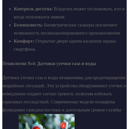
Контроль доступа:
Владелец может отслеживать, кто и
когда пользовался замком.
Безопасность:
Биометрические сканеры исключают
возможность несанкционированного проникновения.
Комфорт:
Открытие двери одним касанием экрана
смартфона.
Технология №4: Датчики утечки газа и воды
Датчики утечки газа и воды незаменимы для предотвращения
аварийных ситуаций. Эти устройства обнаруживают утечки и
немедленно подают сигнал тревоги, позволяя избежать
серьезных последствий. Современные модели оснащены
функциями самодиагностики и длительным сроком службы