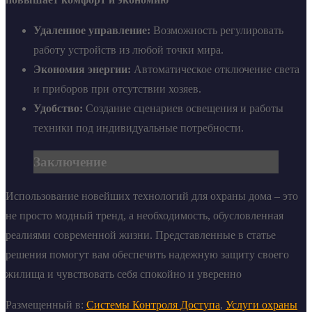
Удаленное управление:
Возможность регулировать
работу устройств из любой точки мира.
Экономия энергии:
Автоматическое отключение света
и приборов при отсутствии хозяев.
Удобство:
Создание сценариев освещения и работы
техники под индивидуальные потребности.
Заключение
Использование новейших технологий для охраны дома – это
не просто модный тренд, а необходимость, обусловленная
реалиями современной жизни. Представленные в статье
решения помогут вам обеспечить надежную защиту своего
жилища и чувствовать себя спокойно и уверенно
Размещенный в:
Системы Контроля Доступа
,
Услуги охраны