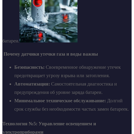
батареи.
Почему датчики утечки газа и воды важны
Безопасность:
Своевременное обнаружение утечек
предотвращает угрозу взрыва или затопления.
Автоматизация:
Самостоятельная диагностика и
предупреждения об уровне заряда батареи.
Минимальное техническое обслуживание:
Долгий
срок службы без необходимости частых замен батареек.
Технология №5: Управление освещением и
электроприборами