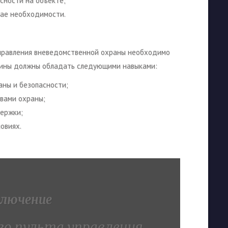
сности на объекте;
чае необходимости.
управления вневедомственной охраны необходимо
ины должны обладать следующими навыками:
аны и безопасности;
вами охраны;
держки;
овиях.
лючение
о пульта управления