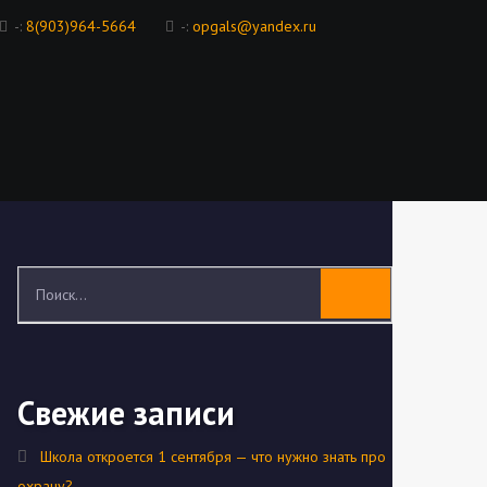
-:
8(903)964-5664
-:
opgals@yandex.ru
Свежие записи
Школа откроется 1 сентября — что нужно знать про
охрану?