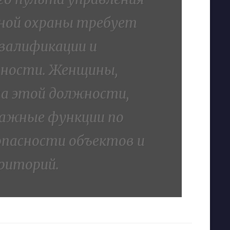
ной охраны требует
валификации и
ности. Женщины,
а этой должности,
ажные функции по
опасности объектов и
риторий.