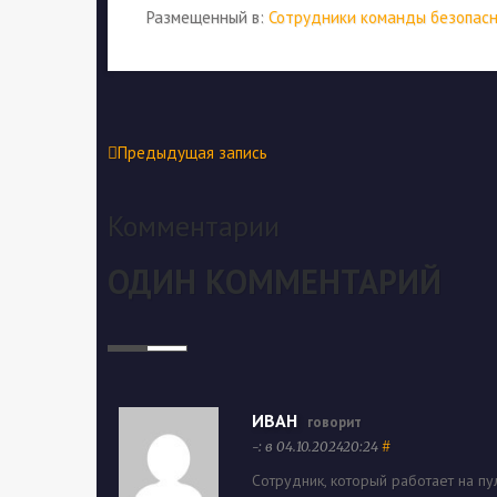
Размещенный в:
Сотрудники команды безопас
Предыдущая запись
Комментарии
ОДИН КОММЕНТАРИЙ
ИВАН
говорит
-: в 04.10.202420:24
#
Сотрудник, который работает на п