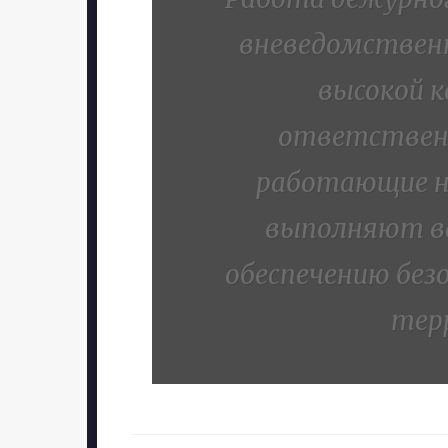
вневедомствен
высокой к
ответствен
работающие н
выполняют в
обеспечению без
тер