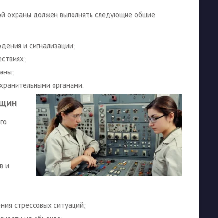
й охраны должен выполнять следующие общие
дения и сигнализации;
ествиях;
аны;
охранительными органами.
НЩИН
го
в и
ения стрессовых ситуаций;