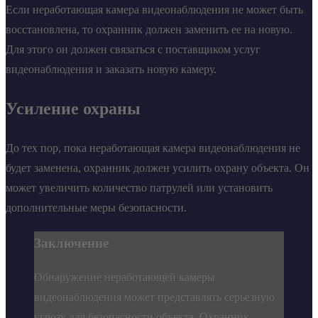
Если неработающая камера видеонаблюдения не может быть
восстановлена, то охранник должен заменить ее на новую.
Для этого он должен связаться с поставщиком услуг
видеонаблюдения и заказать новую камеру.
Усиление охраны
До тех пор, пока неработающая камера видеонаблюдения не
будет заменена, охранник должен усилить охрану объекта. Он
может увеличить количество патрулей или установить
дополнительные меры безопасности.
Заключение
Обнаружение неработающей камеры
видеонаблюдения может представлять серьезную
угрозу для безопасности объекта. Охранник