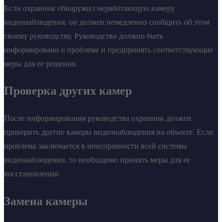
Если охранник обнаружил неработающую камеру
видеонаблюдения, он должен немедленно сообщить об этом
своему руководству. Руководство должно быть
информировано о проблеме и предпринять соответствующие
меры для ее решения.
Проверка других камер
После информирования руководства охранник должен
проверить другие камеры видеонаблюдения на объекте. Если
проблема заключается в неисправности всей системы
видеонаблюдения, то необходимо принять меры для ее
восстановления.
Замена камеры