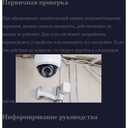
Первичная проверка
При обнаружении неработающей камеры видеонаблюдения
охранник должен сначала проверить, действительно ли
камера не работает. Для этого он может попробовать
перезагрузить устройство или проверить его настройки. Если
эти действия не помогли, то следует перейти к следующим
шагам.
Информирование руководства