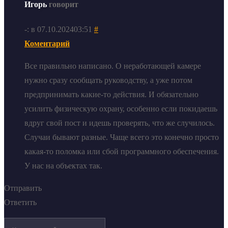
Игорь
говорит
-: в 07.10.202403:51
#
Коментарий
Все правильно написано. О неработающей камере
нужно сразу сообщать руководству, а уже потом
предпринимать какие-то действия. И обязательно
усилить физическую охрану, особенно если покидаешь
вдруг свой пост и идешь проверять, что же случилось.
Случаи бывают разные. Чаще всего это конечно просто
какая-то поломка или сбой программного обеспечения.
У нас на объектах так.
Отправить
Ответить