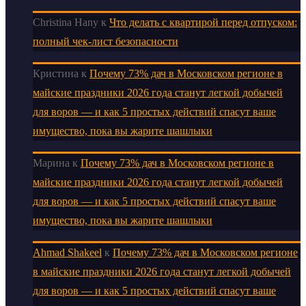
Christina Hany
к
Что делать с квартирой перед отпуском:
полный чек-лист безопасности
Кристина
к
Почему 73% дач в Московском регионе в
майские праздники 2026 года станут легкой добычей
для воров — и как 5 простых действий спасут ваше
имущество, пока вы жарите шашлыки
Марина
к
Почему 73% дач в Московском регионе в
майские праздники 2026 года станут легкой добычей
для воров — и как 5 простых действий спасут ваше
имущество, пока вы жарите шашлыки
Ahmad Shakeel
к
Почему 73% дач в Московском регионе
в майские праздники 2026 года станут легкой добычей
для воров — и как 5 простых действий спасут ваше