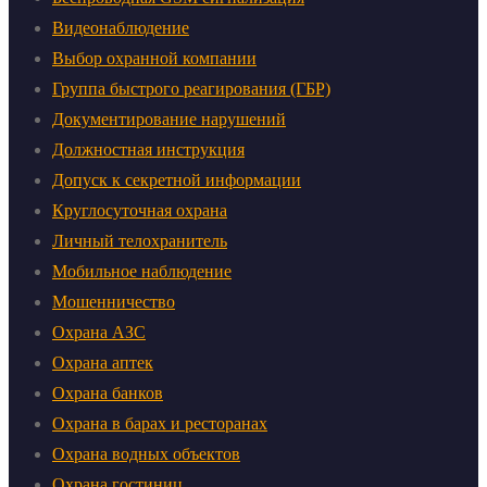
Видеонаблюдение
Выбор охранной компании
Группа быстрого реагирования (ГБР)
Документирование нарушений
Должностная инструкция
Допуск к секретной информации
Круглосуточная охрана
Личный телохранитель
Мобильное наблюдение
Мошенничество
Охрана АЗС
Охрана аптек
Охрана банков
Охрана в барах и ресторанах
Охрана водных объектов
Охрана гостиниц