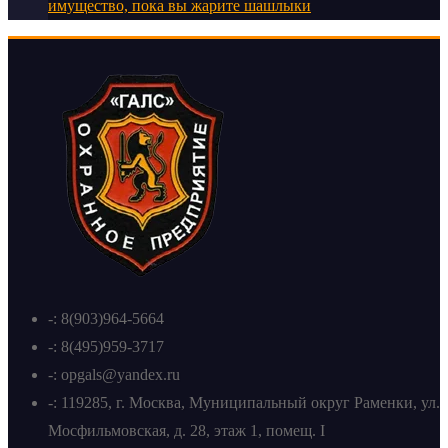
имущество, пока вы жарите шашлыки
-: 8(903)964-5664
-: 8(495)959-3717
-: opgals@yandex.ru
-: 119285, г. Москва, Муниципальный округ Раменки, ул.
Мосфильмовская, д. 28, этаж 1, помещ. I