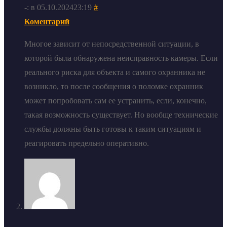
-: в 05.10.202423:19
#
Коментарий
Многое зависит от непосредственной ситуации, в
которой была обнаружена неисправность камеры. Если
реального риска для объекта и самого охранника не
возникло, то после сообщения о поломке охранник
может попробовать сам ее устранить, если, конечно,
такая возможность существует. Но вообще технические
службы должны быть готовы к таким ситуациям и
реагировать предельно оперативно.