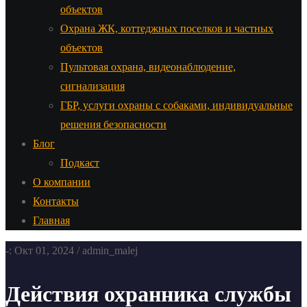
объектов
Охрана ЖК, коттеджных поселков и частных
объектов
Пультовая охрана, видеонаблюдение,
сигнализация
ГБР, услуги охраны с собаками, индивидуальные
решения безопасности
Блог
Подкаст
О компании
Контакты
Главная
-: Окт 01, 2024 / admin_malej
Действия охранника службы