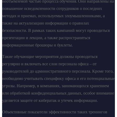
неотъемлемой частью процесса обучения. Они направлены на
повышение осведомленности сотрудников о последних
методах и приемах, используемых злоумышленниками, а
также на актуализацию информации о правилах
безопасности. В рамках таких кампаний могут проводиться
презентации и лекции, а также распространяться
информационные брошюры и буклеты.
Такие обучающие мероприятия должны проводиться
регулярно и включать все слои персонала офиса – от
руководителей до административного персонала. Кроме того,
необходимо учитывать специфику офиса и его потенциальные
угрозы. Например, в компаниях, занимающихся хранением
или обработкой конфиденциальных данных, особое внимание
уделяется защите от кибератак и утечек информации.
Объективные показатели эффективности таких тренингов