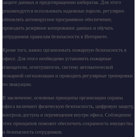
защите данных и предотвращению кибератак. Для этого
рекомендуется использовать надежные пароли, регулярно
обновлять антивирусное программное обеспечение,
проводить резервное копирование данных и обучать
сотрудников правилам безопасности в Интернете.
Кроме того, важно организовать пожарную безопасность в
офисе. Для этого необходимо установить пожарные
извещатели, огнетушители, систему автоматической
пожарной сигнализации и проводить регулярные тренировки
по эвакуации.
В заключение, основные принципы организации охраны
офиса включают физическую безопасность, цифровую защиту,
контроль доступа и перемещения внутри офиса. Соблюдение
этих принципов поможет обеспечить сохранность имущества
и безопасность сотрудников.