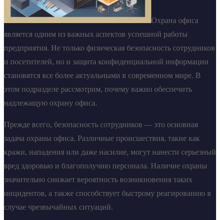
Охрана офиса
является одним из важных аспектов успешной работы
предприятия. Не только физическая безопасность сотрудников
и посетителей, но и защита конфиденциальной информации
становятся все более актуальными в современном мире. В
этом подразделе рассмотрим, почему важно обеспечить
надлежащую охрану офиса.
Прежде всего, безопасность сотрудников — это основная
задача охраны офиса. Различные происшествия, такие как
кражи, нападения или даже насилие, могут нанести серьезный
вред здоровью и благополучию персонала. Наличие охраны
значительно снижает вероятность возникновения таких
инцидентов, а также способствует быстрому реагированию в
случае чрезвычайных ситуаций.