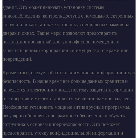
здания. Это может включать установку системы
видеонаблюдения, контроль доступа с помощью электронных
ключей или карт, а также установку специальных замков на
дверях и окнах. Такие меры позволяют предотвратить
несанкционированный доступ в офисное помещение и
защитить ценный корпоративный имущество от кражи или
повреждений.
Кроме этого, следует обратить внимание на информационную
безопасность. В наше время все больше данных хранится и
передается в электронном виде, поэтому защита информации
от кибератак и утечек становится жизненно важной задачей.
Необходимо установить мощные антивирусные программы,
регулярно обновлять программное обеспечение и обучать
сотрудников основам кибербезопасности. Это поможет
предотвратить утечку конфиденциальной информации и