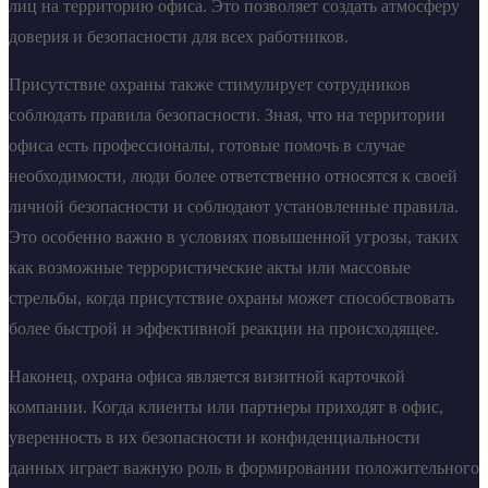
лиц на территорию офиса. Это позволяет создать атмосферу
доверия и безопасности для всех работников.
Присутствие охраны также стимулирует сотрудников
соблюдать правила безопасности. Зная, что на территории
офиса есть профессионалы, готовые помочь в случае
необходимости, люди более ответственно относятся к своей
личной безопасности и соблюдают установленные правила.
Это особенно важно в условиях повышенной угрозы, таких
как возможные террористические акты или массовые
стрельбы, когда присутствие охраны может способствовать
более быстрой и эффективной реакции на происходящее.
Наконец, охрана офиса является визитной карточкой
компании. Когда клиенты или партнеры приходят в офис,
уверенность в их безопасности и конфиденциальности
данных играет важную роль в формировании положительного