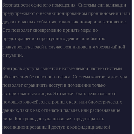
безопасности офисного помещения. Системы сигнализации
предупреждают о несанкционированном проникновении или
других опасных событиях, таких как пожар или затопление.
Это позволяет своевременно принять меры по
предотвращению преступного деяния или быстро
эвакуировать людей в случае возникновения чрезвычайной
ситуации.
Контроль доступа является неотъемлемой частью системы
обеспечения безопасности офиса. Система контроля доступа
позволяет ограничить доступ в помещение только
авторизованным лицам. Это может быть реализовано с
помощью ключей, электронных карт или биометрических
данных, таких как отпечатки пальцев или распознавание
лица. Контроль доступа позволяет предотвратить
несанкционированный доступ к конфиденциальной