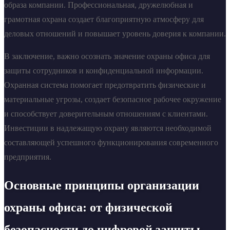
образа компании. Профессиональная, дружелюбная и
грамотная охрана создает благоприятную атмосферу для
деловых отношений и повышает уровень доверия к компании.
В заключение, важно осознать значение охраны офиса для
защиты сотрудников и конфиденциальной информации.
Охранная система помогает предотвратить физические и
материальные угрозы, создает безопасное рабочее окружение
и способствует доверительным отношениям с клиентами.
Инвестиции в надлежащую охрану являются необходимой
составляющей успешного функционирования современного
предприятия.
Основные принципы организации
охраны офиса: от физической
безопасности до цифровой защиты