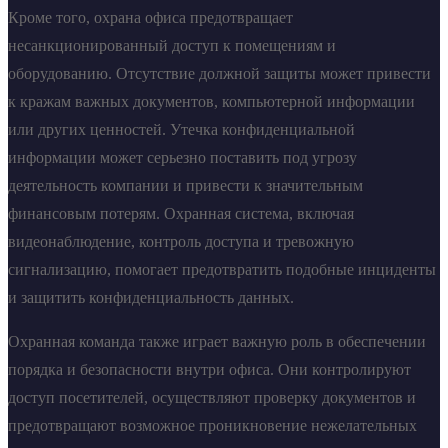
Кроме того, охрана офиса предотвращает
несанкционированный доступ к помещениям и
оборудованию. Отсутствие должной защиты может привести
к кражам важных документов, компьютерной информации
или других ценностей. Утечка конфиденциальной
информации может серьезно поставить под угрозу
деятельность компании и привести к значительным
финансовым потерям. Охранная система, включая
видеонаблюдение, контроль доступа и тревожную
сигнализацию, помогает предотвратить подобные инциденты
и защитить конфиденциальность данных.
Охранная команда также играет важную роль в обеспечении
порядка и безопасности внутри офиса. Они контролируют
доступ посетителей, осуществляют проверку документов и
предотвращают возможное проникновение нежелательных