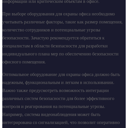
информации или критическим объектам в офисе.
При выборе оборудования для охраны офиса необходимо
учитывать различные факторы, такие как размер помещения,
количество сотрудников и потенциальные угрозы
безопасности. Зачастую рекомендуется обратиться к
специалистам в области безопасности для разработки
индивидуального плана мер по обеспечению безопасности
офисного помещения.
Оптимальное оборудование для охраны офиса должно быть
надежным, функциональным и легким в использовании.
Важно также предусмотреть возможность интеграции
различных систем безопасности для более эффективного
контроля и реагирования на потенциальные угрозы.
Например, система видеонаблюдения может быть
интегрирована со сигнализацией, что позволит оперативно