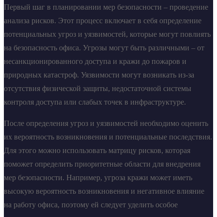
Первый шаг в планировании мер безопасности – проведение
анализа рисков. Этот процесс включает в себя определение
потенциальных угроз и уязвимостей, которые могут повлиять
на безопасность офиса. Угрозы могут быть различными – от
несанкционированного доступа и кражи до пожаров и
природных катастроф. Уязвимости могут возникать из-за
отсутствия физической защиты, недостаточной системы
контроля доступа или слабых точек в инфраструктуре.
После определения угроз и уязвимостей необходимо оценить
их вероятность возникновения и потенциальные последствия.
Для этого можно использовать матрицу рисков, которая
поможет определить приоритетные области для внедрения
мер безопасности. Например, угроза кражи может иметь
высокую вероятность возникновения и негативное влияние
на работу офиса, поэтому ей следует уделить особое