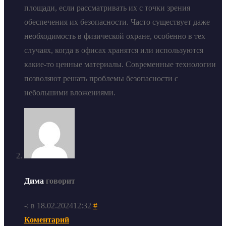
площади, если рассматривать их с точки зрения
обеспечения их безопасности. Часто существует даже
необходимость в физической охране, особенно в тех
случаях, когда в офисах хранятся или используются
какие-то ценные материалы. Современные технологии
позволяют решать проблемы безопасности с
небольшими вложениями.
Дима
говорит
-: в 18.02.202412:32
#
Коментарий