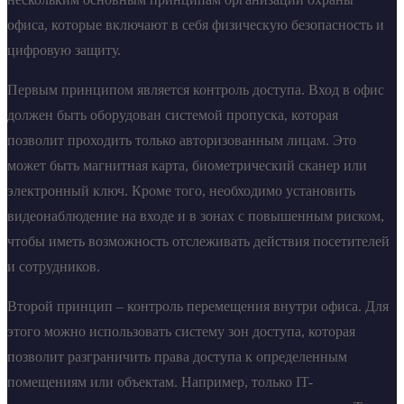
офиса, которые включают в себя физическую безопасность и
цифровую защиту.
Первым принципом является контроль доступа. Вход в офис
должен быть оборудован системой пропуска, которая
позволит проходить только авторизованным лицам. Это
может быть магнитная карта, биометрический сканер или
электронный ключ. Кроме того, необходимо установить
видеонаблюдение на входе и в зонах с повышенным риском,
чтобы иметь возможность отслеживать действия посетителей
и сотрудников.
Второй принцип – контроль перемещения внутри офиса. Для
этого можно использовать систему зон доступа, которая
позволит разграничить права доступа к определенным
помещениям или объектам. Например, только IT-