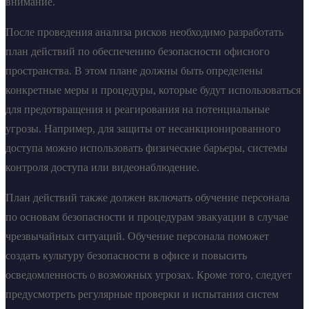
внимание.
После проведения анализа рисков необходимо разработать
план действий по обеспечению безопасности офисного
пространства. В этом плане должны быть определены
конкретные меры и процедуры, которые будут использоваться
для предотвращения и реагирования на потенциальные
угрозы. Например, для защиты от несанкционированного
доступа можно использовать физические барьеры, системы
контроля доступа или видеонаблюдение.
План действий также должен включать обучение персонала
по основам безопасности и процедурам эвакуации в случае
чрезвычайных ситуаций. Обучение персонала поможет
создать культуру безопасности в офисе и повысить
осведомленность о возможных угрозах. Кроме того, следует
предусмотреть регулярные проверки и испытания систем