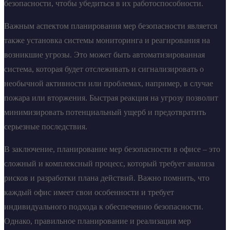
безопасности, чтобы убедиться в их работоспособности.
Важным аспектом планирования мер безопасности является
также установка системы мониторинга и реагирования на
возникшие угрозы. Это может быть автоматизированная
система, которая будет отслеживать и сигнализировать о
необычной активности или проблемах, например, в случае
пожара или вторжения. Быстрая реакция на угрозу позволит
минимизировать потенциальный ущерб и предотвратить
серьезные последствия.
В заключение, планирование мер безопасности в офисе – это
сложный и комплексный процесс, который требует анализа
рисков и разработки плана действий. Важно помнить, что
каждый офис имеет свои особенности и требует
индивидуального подхода к обеспечению безопасности.
Однако, правильное планирование и реализация мер