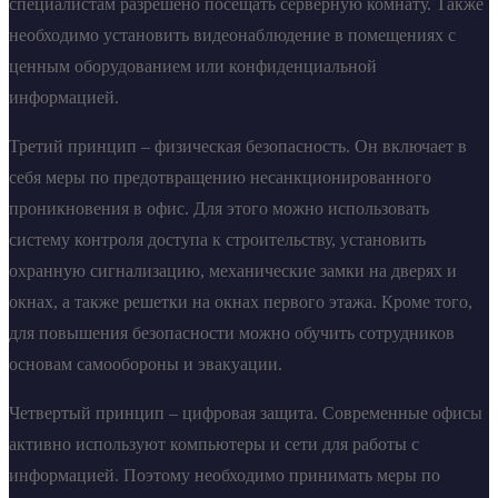
специалистам разрешено посещать серверную комнату. Также
необходимо установить видеонаблюдение в помещениях с
ценным оборудованием или конфиденциальной
информацией.
Третий принцип – физическая безопасность. Он включает в
себя меры по предотвращению несанкционированного
проникновения в офис. Для этого можно использовать
систему контроля доступа к строительству, установить
охранную сигнализацию, механические замки на дверях и
окнах, а также решетки на окнах первого этажа. Кроме того,
для повышения безопасности можно обучить сотрудников
основам самообороны и эвакуации.
Четвертый принцип – цифровая защита. Современные офисы
активно используют компьютеры и сети для работы с
информацией. Поэтому необходимо принимать меры по