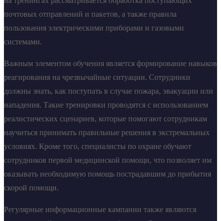
на тренингах рассматривается обработка поступающих
почтовых отправлений и пакетов, а также правила
пользования электрическими приборами и газовыми
системами.
Важным элементом обучения является формирование навыков
реагирования на чрезвычайные ситуации. Сотрудники
должны знать, как поступать в случае пожара, эвакуации или
нападения. Такие тренировки проводятся с использованием
реалистических сценариев, которые помогают сотрудникам
научиться принимать правильные решения в экстремальных
условиях. Кроме того, специалисты по охране обучают
сотрудников первой медицинской помощи, что позволяет им
оказывать необходимую помощь пострадавшим до прибытия
скорой помощи.
Регулярные информационные кампании также являются