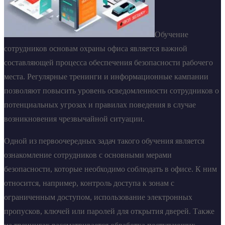
Обучение
сотрудников основам охраны офиса является важной
составляющей процесса обеспечения безопасности рабочего
места. Регулярные тренинги и информационные кампании
позволяют повысить уровень осведомленности сотрудников о
потенциальных угрозах и правилах поведения в случае
возникновения чрезвычайной ситуации.
Одной из первоочередных задач такого обучения является
ознакомление сотрудников с основными мерами
безопасности, которые необходимо соблюдать в офисе. К ним
относится, например, контроль доступа к зонам с
ограниченным доступом, использование электронных
пропусков, ключей или паролей для открытия дверей. Также