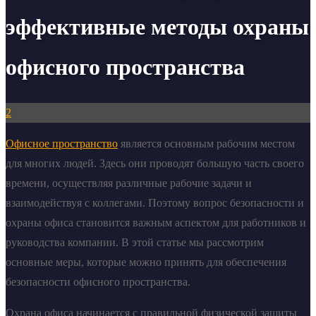
эффективные методы охраны
офисного пространства
2
Офисное пространство
является основным рабочим местом
для многих людей. Здесь они проводят большую часть своего
времени, осуществляя различные рабочие задачи и
взаимодействуя с коллегами. Поэтому вопрос безопасности и
охраны офиса становится важным аспектом для работников и
руководства компании. В этой статье мы рассмотрим
основные меры, которые можно принять для обеспечения
безопасности офисного пространства.
Охрана офиса начинается с правильной физической защиты