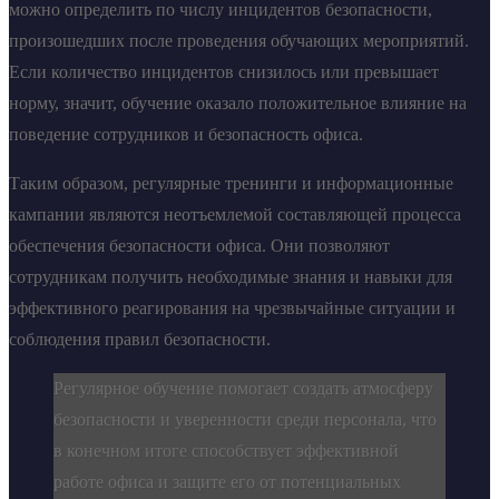
можно определить по числу инцидентов безопасности,
произошедших после проведения обучающих мероприятий.
Если количество инцидентов снизилось или превышает
норму, значит, обучение оказало положительное влияние на
поведение сотрудников и безопасность офиса.
Таким образом, регулярные тренинги и информационные
кампании являются неотъемлемой составляющей процесса
обеспечения безопасности офиса. Они позволяют
сотрудникам получить необходимые знания и навыки для
эффективного реагирования на чрезвычайные ситуации и
соблюдения правил безопасности.
Регулярное обучение помогает создать атмосферу
безопасности и уверенности среди персонала, что
в конечном итоге способствует эффективной
работе офиса и защите его от потенциальных