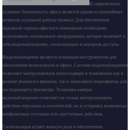
В современных
условиях безопасность офиса является одним из важнейших
аспектов успешной работы бизнеса. Для обеспечения
надежной охраны офисного помещения необходимо
использовать оптимальное оборудование, которое включает в
себя видеонаблюдение, сигнализацию и контроль доступа.
Видеонаблюдение является основным инструментом для
обеспечения безопасности в офисе. Система видеонаблюдения
позволяет контролировать происходящее в помещении как в
режиме реального времени, так и записывать видеофайлы для
последующего просмотра. Установка камеры
видеонаблюдения позволяет не только контролировать
действия персонала и посетителей, но и устранять возможные
конфликтные ситуации или преступные действия.
Сигнализация играет важную роль в обеспечении