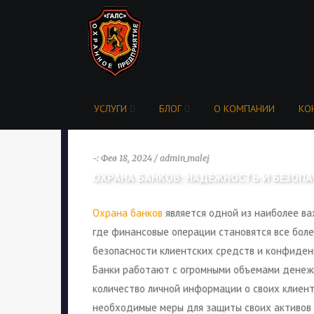
УСЛУГИ
БЛОГ
О КОМПАНИИ
КО
-: Фев 18, 2024 / admin_malej
ОХРАНА БАНКОВ: НАДЕЖНОСТЬ И БЕЗОП
Охрана банков
является одной из наиболее ва
где финансовые операции становятся все бол
безопасности клиентских средств и конфиден
Банки работают с огромными объемами денеж
количество личной информации о своих клиента
необходимые меры для защиты своих активов о