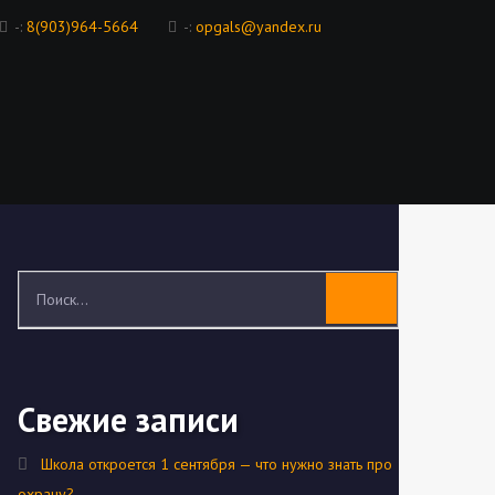
-:
8(903)964-5664
-:
opgals@yandex.ru
Свежие записи
Школа откроется 1 сентября — что нужно знать про
охрану?