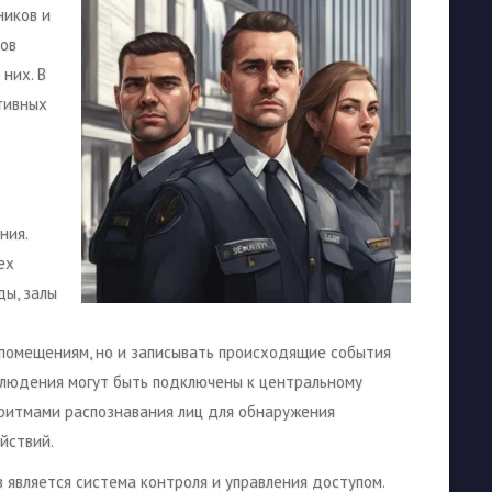
ников и
ков
них. В
тивных
ния.
ех
ды, залы
 помещениям, но и записывать происходящие события
людения могут быть подключены к центральному
оритмами распознавания лиц для обнаружения
йствий.
является система контроля и управления доступом.