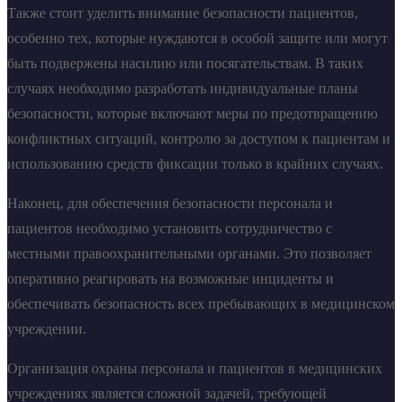
Также стоит уделить внимание безопасности пациентов,
особенно тех, которые нуждаются в особой защите или могут
быть подвержены насилию или посягательствам. В таких
случаях необходимо разработать индивидуальные планы
безопасности, которые включают меры по предотвращению
конфликтных ситуаций, контролю за доступом к пациентам и
использованию средств фиксации только в крайних случаях.
Наконец, для обеспечения безопасности персонала и
пациентов необходимо установить сотрудничество с
местными правоохранительными органами. Это позволяет
оперативно реагировать на возможные инциденты и
обеспечивать безопасность всех пребывающих в медицинском
учреждении.
Организация охраны персонала и пациентов в медицинских
учреждениях является сложной задачей, требующей