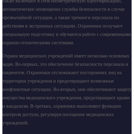
также включают в себя биометрическую идентификацию,
автоматическое оповещение службы безопасности в случае
чрезвычайной ситуации, а также тренинги персонала по
действиям в экстренных ситуациях. Охранники получают
специальную подготовку и обучаются работе с современными
охранно-техническими системами.
Охрана медицинских учреждений имеет несколько основных
задач. Во-первых, это обеспечение безопасности персонала и
пациентов. Охранники отслеживают посторонних лиц на
территории учреждения и предотвращают возможные
конфликтные ситуации. Во-вторых, они обеспечивают защиту
имущества медицинского учреждения, предотвращают кражи
и вандализм. В-третьих, охранники выполняют функцию
контроля доступа, регулируя посещение медицинских
учреждений.