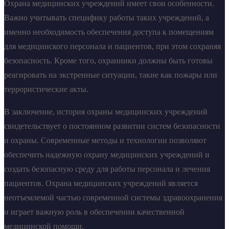
Охрана медицинских учреждений имеет свои особенности.
Важно учитывать специфику работы таких учреждений, а
именно необходимость обеспечения доступа к помещениям
для медицинского персонала и пациентов, при этом сохраняя
безопасность. Кроме того, охранники должны быть готовы
реагировать на экстренные ситуации, такие как пожары или
террористические акты.
В заключение, история охраны медицинских учреждений
свидетельствует о постоянном развитии систем безопасности
и охраны. Современные методы и технологии позволяют
обеспечить надежную охрану медицинских учреждений и
создать безопасную среду для работы персонала и лечения
пациентов. Охрана медицинских учреждений является
неотъемлемой частью современной системы здравоохранения
и играет важную роль в обеспечении качественной
медицинской помощи.