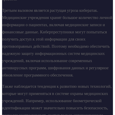
Третьим вызовом является растущая угроза кибератак.
Медицинские учреждения хранят большое количество личной
информации о пациентах, включая медицинские записи и
финансовые данные. Киберпреступники могут попытаться
получить доступ к этой информации для своих
противоправных действий. Поэтому необходимо обеспечить
надежную защиту информационных систем медицинских
учреждений, включая использование современных
антивирусных программ, шифрования данных и регулярное
обновление программного обеспечения.
Также наблюдается тенденция к развитию новых технологий,
которые могут применяться в системе охраны медицинских
учреждений. Например, использование биометрической
идентификации может значительно повысить безопасность,