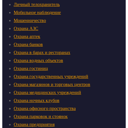
Личный телохранитель
Мобильное наблюдение
Мошенничество
Охрана АЗС
Охрана аптек
Охрана банков
Охрана в барах и ресторанах
Охрана водных объектов
Охрана гостиниц
Охрана государственных учреждений
Охрана магазинов и торговых центров
Охрана медицинских учреждений
Охрана ночных клубов
Охрана офисного пространства
Охрана парковок и стоянок
Охрана предприятия