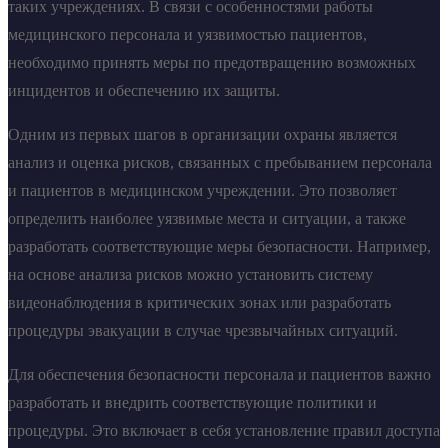
таких учреждениях. В связи с особенностями работы
медицинского персонала и уязвимостью пациентов,
необходимо принять меры по предотвращению возможных
инцидентов и обеспечению их защиты.
Одним из первых шагов в организации охраны является
анализ и оценка рисков, связанных с пребыванием персонала
и пациентов в медицинском учреждении. Это позволяет
определить наиболее уязвимые места и ситуации, а также
разработать соответствующие меры безопасности. Например,
на основе анализа рисков можно установить систему
видеонаблюдения в критических зонах или разработать
процедуры эвакуации в случае чрезвычайных ситуаций.
Для обеспечения безопасности персонала и пациентов важно
разработать и внедрить соответствующие политики и
процедуры. Это включает в себя установление правил доступа