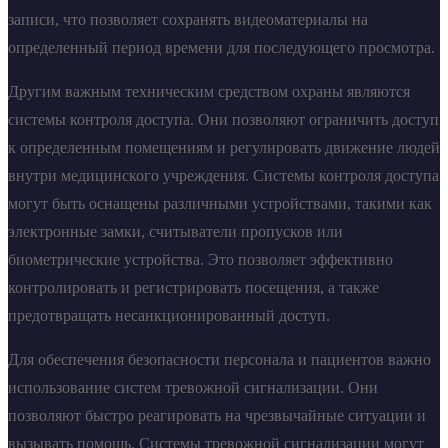
записи, что позволяет сохранять видеоматериалы на
определенный период времени для последующего просмотра.
Другим важным техническим средством охраны являются
системы контроля доступа. Они позволяют ограничить доступ
к определенным помещениям и регулировать движение людей
внутри медицинского учреждения. Системы контроля доступа
могут быть оснащены различными устройствами, такими как
электронные замки, считыватели пропусков или
биометрические устройства. Это позволяет эффективно
контролировать и регистрировать посещения, а также
предотвращать несанкционированный доступ.
Для обеспечения безопасности персонала и пациентов важно
использование систем тревожной сигнализации. Они
позволяют быстро реагировать на чрезвычайные ситуации и
вызывать помощь. Системы тревожной сигнализации могут