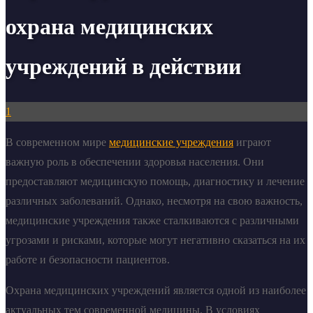
охрана медицинских
учреждений в действии
1
В современном мире
медицинские учреждения
играют
важную роль в обеспечении здоровья населения. Они
предоставляют медицинскую помощь, диагностику и лечение
различных заболеваний. Однако, несмотря на свою важность,
медицинские учреждения также сталкиваются с различными
угрозами и рисками, которые могут негативно сказаться на их
работе и безопасности пациентов.
Охрана медицинских учреждений является одной из наиболее
актуальных тем современной медицины. В условиях