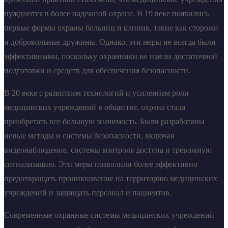
нуждаются в более надежной охране. В 19 веке появились
первые формы охраны больниц и клиник, такие как сторожи
и добровольные дружины. Однако, эти меры не всегда были
эффективными, поскольку охранники не имели достаточной
подготовки и средств для обеспечения безопасности.
В 20 веке с развитием технологий и усилением роли
медицинских учреждений в обществе, охрана стала
приобретать все большую значимость. Были разработаны
новые методы и системы безопасности, включая
видеонаблюдение, системы контроля доступа и тревожную
сигнализацию. Эти меры позволили более эффективно
предотвращать проникновение на территорию медицинских
учреждений и защищать персонал и пациентов.
Современные охранные системы медицинских учреждений