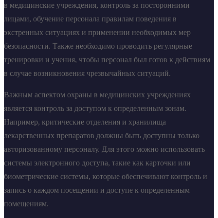
в медицинские учреждения, контроль за посторонними
лицами, обучение персонала правилам поведения в
экстренных ситуациях и применении необходимых мер
безопасности. Также необходимо проводить регулярные
тренировки и учения, чтобы персонал был готов к действиям
в случае возникновения чрезвычайных ситуаций.
Важным аспектом охраны в медицинских учреждениях
является контроль за доступом к определенным зонам.
Например, критические отделения и хранилища
лекарственных препаратов должны быть доступны только
авторизованному персоналу. Для этого можно использовать
системы электронного доступа, такие как карточки или
биометрические системы, которые обеспечивают контроль и
запись о каждом посещении и доступе к определенным
помещениям.