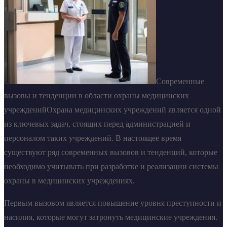
Современные
вызовы и тенденции в области охраны медицинских
учрежденийОхрана медицинских учреждений является одной
из ключевых задач, стоящих перед администрацией и
персоналом таких учреждений. В настоящее время
существуют ряд современных вызовов и тенденций, которые
необходимо учитывать при разработке и реализации системы
охраны в медицинских учреждениях.
Первым вызовом является повышение уровня преступности и
насилия, которые могут затронуть медицинские учреждения.