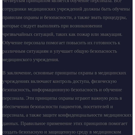
Четвертым принципом является обучение персонала. Все
сотрудники медицинских учреждений должны быть обучены
правилам охраны и безопасности, а также знать процедуры,
которые следует выполнять при возникновении
чрезвычайных ситуаций, таких как пожар или эвакуация.
Обучение персонала помогает повысить их готовность к
различным ситуациям и улучшает общую безопасность
медицинского учреждения.
В заключение, основные принципы охраны в медицинских
учреждениях включают контроль доступа, физическую
безопасность, информационную безопасность и обучение
персонала. Эти принципы охраны играют важную роль в
обеспечении безопасности пациентов, посетителей и
персонала, а также защите конфиденциальности медицинских
данных. Правильное применение этих принципов помогает
создать безопасную и защищенную среду в медицинском