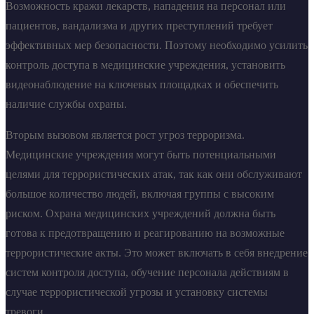
Возможность кражи лекарств, нападения на персонал или
пациентов, вандализма и других преступлений требует
эффективных мер безопасности. Поэтому необходимо усилить
контроль доступа в медицинские учреждения, установить
видеонаблюдение на ключевых площадках и обеспечить
наличие службы охраны.
Вторым вызовом является рост угроз терроризма.
Медицинские учреждения могут быть потенциальными
целями для террористических атак, так как они обслуживают
большое количество людей, включая группы с высоким
риском. Охрана медицинских учреждений должна быть
готова к предотвращению и реагированию на возможные
террористические акты. Это может включать в себя внедрение
систем контроля доступа, обучение персонала действиям в
случае террористической угрозы и установку системы
тревоги.