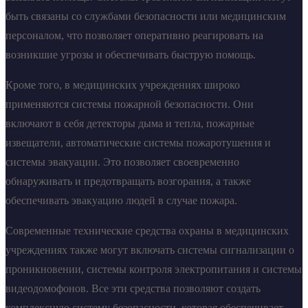
быть связаны со службами безопасности или медицинским
персоналом, что позволяет оперативно реагировать на
возникшие угрозы и обеспечивать быструю помощь.
Кроме того, в медицинских учреждениях широко
применяются системы пожарной безопасности. Они
включают в себя детекторы дыма и тепла, пожарные
извещатели, автоматические системы пожаротушения и
системы эвакуации. Это позволяет своевременно
обнаруживать и предотвращать возгорания, а также
обеспечивать эвакуацию людей в случае пожара.
Современные технические средства охраны в медицинских
учреждениях также могут включать системы сигнализации о
проникновении, системы контроля электропитания и системы
видеодомофонов. Все эти средства позволяют создать
комплексную систему безопасности, которая обеспечивает