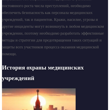
постоянного роста числа преступлений, необходимо
обеспечить безопасность как персонала медицинских
учреждений, так и пациентов. Кражи, насилие, угрозы и
другие инциденты могут возникнуть в любом медицинском
учреждении, поэтому необходимо разработать эффективные
методы и стратегии для предотвращения таких ситуаций и
защиты всех участников процесса оказания медицинской
помощи.
История охраны медицинских
учреждений