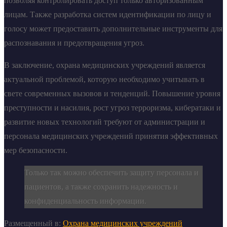
позволяя контролировать доступ только авторизованным
лицам. Также разработка систем идентификации по лицу и
голосу может предоставить дополнительные инструменты для
распознавания и предотвращения угроз.
В заключение, охрана медицинских учреждений является
актуальной проблемой, которую необходимо учитывать в
свете современных вызовов и тенденций. Повышение уровня
преступности и насилия, рост угроз терроризма, кибератаки и
развитие новых технологий требуют от администрации и
персонала медицинских учреждений принятия эффективных
мер безопасности.
Только так можно обеспечить защиту персонала и
пациентов, а также сохранить надежность и
конфиденциальность информации.
Размещенный в:
Охрана медицинских учреждений