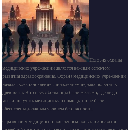
История охраны
медицинских учреждений является важным аспектом
развития здравоохранения. Охрана медицинских учреждений
начала свое становление с появлением первых больниц в
древности. В то время больницы были местами, где люди
могли получить медицинскую помощь, но не были
обеспечены должным уровнем безопасности.
С развитием медицины и появлением новых технологий
врачебной практики стало ясно, что медицинские учреждения