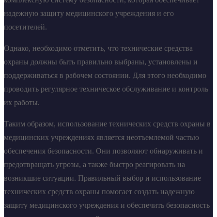
надежную защиту медицинского учреждения и его
посетителей.
Однако, необходимо отметить, что технические средства
охраны должны быть правильно выбраны, установлены и
поддерживаться в рабочем состоянии. Для этого необходимо
проводить регулярное техническое обслуживание и контроль
их работы.
Таким образом, использование технических средств охраны в
медицинских учреждениях является неотъемлемой частью
обеспечения безопасности. Они позволяют обнаруживать и
предотвращать угрозы, а также быстро реагировать на
возникшие ситуации. Правильный выбор и использование
технических средств охраны помогает создать надежную
защиту медицинского учреждения и обеспечить безопасность