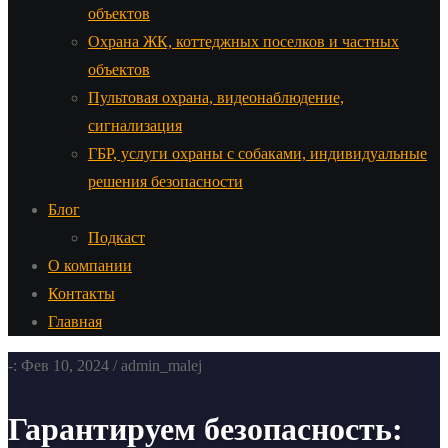
объектов
Охрана ЖК, коттеджных поселков и частных
объектов
Пультовая охрана, видеонаблюдение,
сигнализация
ГБР, услуги охраны с собаками, индивидуальные
решения безопасности
Блог
Подкаст
О компании
Контакты
Главная
-: Фев 10, 2024 / admin_malej
Гарантируем безопасность: