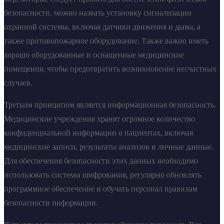
безопасности, можно назвать установку сигнализации
охранной системы, включая датчики движения и дыма, а
также противопожарное оборудование. Также важно иметь
хорошо оборудованные и оснащенные медицинские
помещения, чтобы предотвратить возникновение несчастных
случаев.
Третьим принципом является информационная безопасность.
Медицинские учреждения хранят огромное количество
конфиденциальной информации о пациентах, включая
медицинские записи, результаты анализов и личные данные.
Для обеспечения безопасности этих данных необходимо
использовать системы шифрования, регулярно обновлять
программное обеспечение и обучать персонал правилам
безопасности информации.