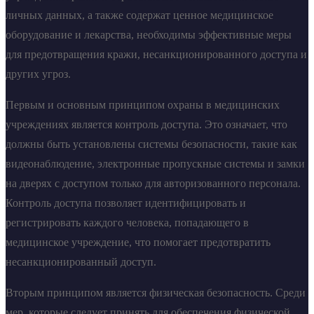
личных данных, а также содержат ценное медицинское
оборудование и лекарства, необходимы эффективные меры
для предотвращения кражи, несанкционированного доступа и
других угроз.
Первым и основным принципом охраны в медицинских
учреждениях является контроль доступа. Это означает, что
должны быть установлены системы безопасности, такие как
видеонаблюдение, электронные пропускные системы и замки
на дверях с доступом только для авторизованного персонала.
Контроль доступа позволяет идентифицировать и
регистрировать каждого человека, попадающего в
медицинское учреждение, что помогает предотвратить
несанкционированный доступ.
Вторым принципом является физическая безопасность. Среди
мер, которые следует принять для обеспечения физической