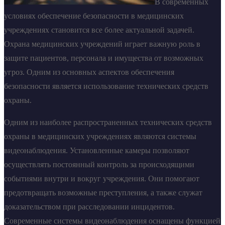
В современных
условиях обеспечение безопасности в медицинских
учреждениях становится все более актуальной задачей.
Охрана медицинских учреждений играет важную роль в
защите пациентов, персонала и имущества от возможных
угроз. Одним из основных аспектов обеспечения
безопасности является использование технических средств
охраны.
Одним из наиболее распространенных технических средств
охраны в медицинских учреждениях являются системы
видеонаблюдения. Установленные камеры позволяют
осуществлять постоянный контроль за происходящими
событиями внутри и вокруг учреждения. Они помогают
предотвращать возможные преступления, а также служат
доказательством при расследовании инцидентов.
Современные системы видеонаблюдения оснащены функцией